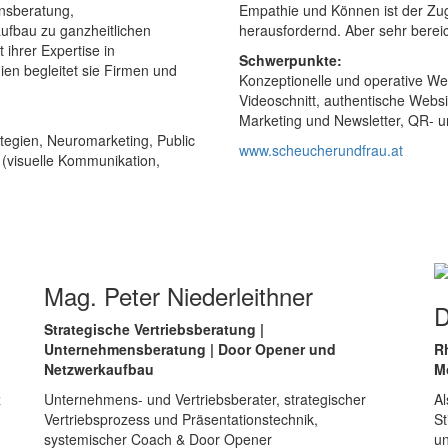
nsberatung,
Empathie und Können ist der Zu
fbau zu ganzheitlichen
herausfordernd. Aber sehr berei
 ihrer Expertise in
Schwerpunkte:
n begleitet sie Firmen und
Konzeptionelle und operative W
Videoschnitt, authentische Webs
Marketing und Newsletter, QR- u
egien, Neuromarketing, Public
www.scheucherundfrau.at
 (visuelle Kommunikation,
Mag. Peter Niederleithner
D
Strategische Vertriebsberatung |
Unternehmensberatung | Door Opener und
Rh
Netzwerkaufbau
M
z
Unternehmens- und Vertriebsberater, strategischer
Al
Vertriebsprozess und Präsentationstechnik,
St
systemischer Coach & Door Opener
un