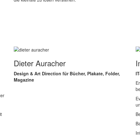
Dieter Auracher
I
Design & Art Direction für Bücher, Plakate, Folder,
IT
Magazine
Er
-
be
ter
Ev
un
t
B
B
In