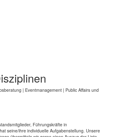
isziplinen
bsberatung | Eventmanagement | Public Affairs und
tandsmitglieder, Führungskräfte in
t seine/ihre individuelle Aufgabenstellung. Unsere
rage übermitteln wir gerne einen Auszug der Liste