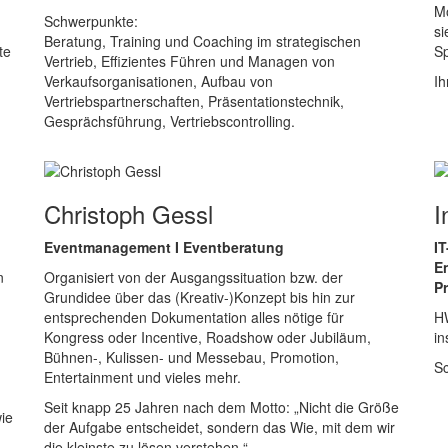
Mo
Schwerpunkte:
si
Beratung, Training und Coaching im strategischen
te
S
Vertrieb, Effizientes Führen und Managen von
Verkaufsorganisationen, Aufbau von
Ih
Vertriebspartnerschaften, Präsentationstechnik,
Gesprächsführung, Vertriebscontrolling.
Christoph Gessl
I
Eventmanagement I Eventberatung
I
E
n
Organisiert von der Ausgangssituation bzw. der
P
Grundidee über das (Kreativ-)Konzept bis hin zur
entsprechenden Dokumentation alles nötige für
HW
Kongress oder Incentive, Roadshow oder Jubiläum,
i
Bühnen-, Kulissen- und Messebau, Promotion,
S
Entertainment und vieles mehr.
Seit knapp 25 Jahren nach dem Motto: „Nicht die Größe
ie
der Aufgabe entscheidet, sondern das Wie, mit dem wir
die kleinste zu lösen verstehen.“