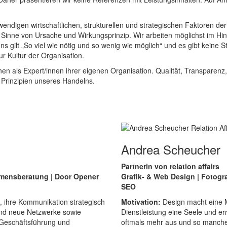
wendigen wirtschaftlichen, strukturellen und strategischen Faktoren de
im Sinne von Ursache und Wirkungsprinzip. Wir arbeiten möglichst im H
s gilt „So viel wie nötig und so wenig wie möglich“ und es gibt kein
 Kultur der Organisation.
 als Expert/innen ihrer eigenen Organisation. Qualität, Transparenz, Ve
 Prinzipien unseres Handelns.
Andrea Scheucher
Partnerin von relation affairs
mensberatung | Door Opener
Grafik- & Web Design | Fotogra
SEO
, ihre Kommunikation strategisch
Motivation:
Design macht eine M
und neue Netzwerke sowie
Dienstleistung eine Seele und er
 Geschäftsführung und
oftmals mehr aus und so manches 